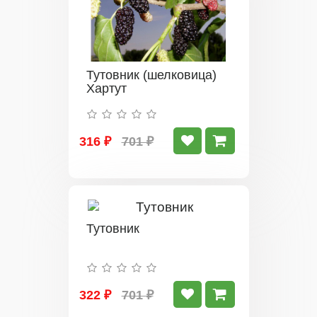
Тутовник (шелковица)
Хартут
316 ₽
701 ₽
Тутовник
322 ₽
701 ₽