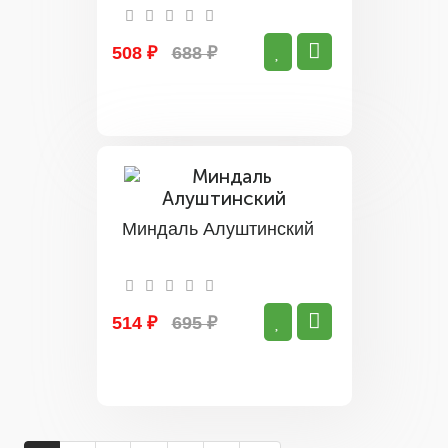
508 ₽
688 ₽
Миндаль Алуштинский
514 ₽
695 ₽