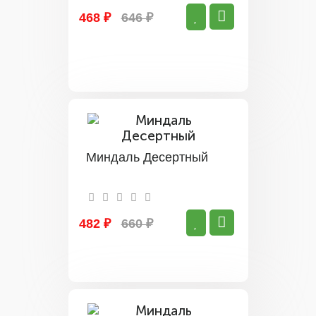
468 ₽
646 ₽
Миндаль Десертный
482 ₽
660 ₽